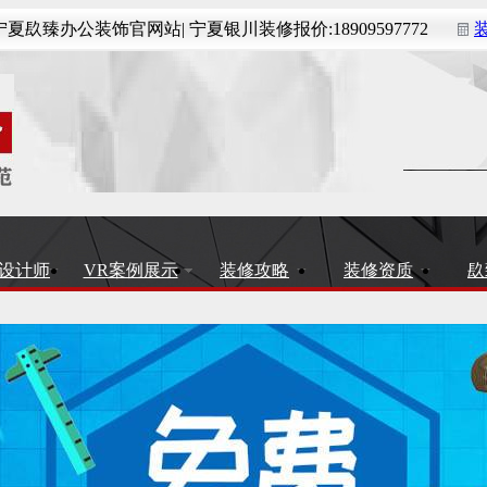
夏镹臻办公装饰官网站| 宁夏银川装修报价:18909597772
设计师
VR案例展示
装修攻略
装修资质
镹