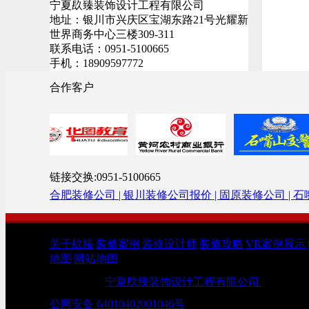
宁夏镹臻装饰设计工程有限公司
地址：银川市兴庆区宝湖东路21号光耀新
世界商务中心三楼309-311
联系电话：0951-5100665
手机：18909597772
合作客户
链接交换:0951-5100665
合肥装修公司 |
银川装修公司报价 |
固原装修公司 |
石
关于镹臻
|
装修案例
|
装修设计师
|
装修攻略
|
VR案例展示
|
地图
|
网站地图
版权所有：
宁夏镹臻装饰设计工程有限公司
Copyright
公网安备 64010402001046号