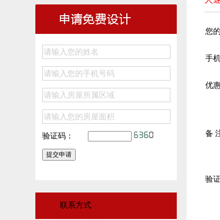
您
手
优
备 
验证码：
验
联系方式