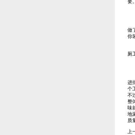
要
这
做
你
厕
这
进
个
不
整
味
地
质
上