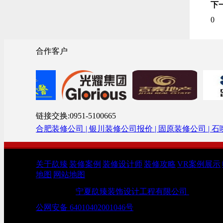
下
0
合作客户
链接交换:0951-5100665
合肥装修公司 |
银川装修公司报价 |
固原装修公司 |
石
关于镹臻
|
装修案例
|
装修设计师
|
装修攻略
|
VR案例展示
|
地图
|
网站地图
版权所有：
宁夏镹臻装饰设计工程有限公司
Copyright
公网安备 64010402001046号