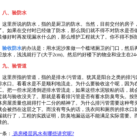
。
八、验防水
里所说的防水，指的是厨卫的防水。当然，目前交付的房子，
了。如果在交付时已经做了防水，那么我们就不得不对防水是否
装修好时再发现漏水什么的，那么维护工程就大了。你不得不拆
验收防水
的办法是：用水泥沙浆做一个槛堵厕卫的门口，然后
卫放水，浅浅就行了(大于2cm)。然后约好楼下的物业和业主在
九、验管道
里所指的管道，指的是排水/污管道。犹其是阳台之类的排污
排水口。看看水是不是顺利地流走。为什么要验收这个呢，因为在
工。把一些水泥渣倒进排水管流走，如果这些水泥较粘的话，就
过就与验收没关了。那就是看看排污管是否有蓄水防臭弯头。按
体房屋质量也就得打十二分的精神了。为什么排污管需要这种弯
就会被挡在这层之下。而没有弯头的话，洗衣间和厕所的排水口
漏就行了，工程的实践证明，防臭地漏远远不能满足实际需要。
量的。
一条：
选房楼层风水有哪些讲究呢?