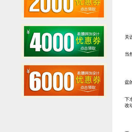
f
1
关
2
当
水
盆
出
下
改
燃