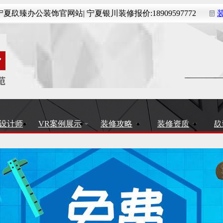
夏镹臻办公装饰官网站| 宁夏银川装修报价:18909597772
设计师
VR案例展示
装修攻略
装修资质
镹