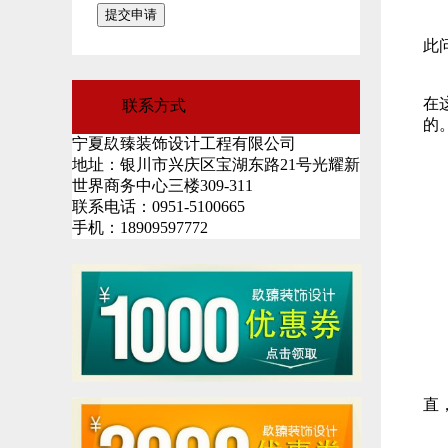
2
此
大
在
联系方式
的
宁夏镹臻装饰设计工程有限公司
地址：银川市兴庆区宝湖东路21号光耀新
世界商务中心三楼309-311
1
联系电话：0951-5100665
手机：18909597772
(
2
a
b
c
直
e