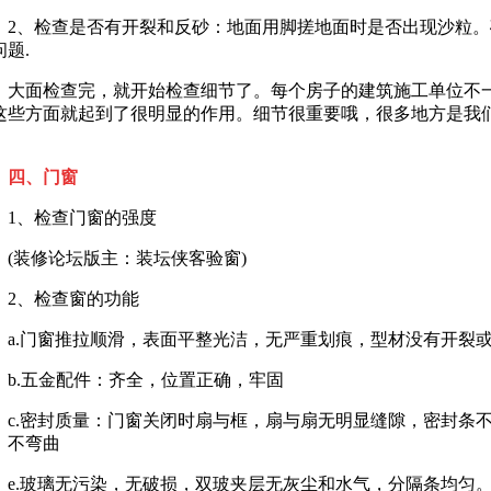
、检查是否有开裂和反砂：地面用脚搓地面时是否出现沙粒。
问题.
面检查完，就开始检查细节了。每个房子的建筑施工单位不一
这些方面就起到了很明显的作用。细节很重要哦，很多地方是我
。
四、门窗
、检查门窗的强度
装修论坛版主：装坛侠客验窗)
、检查窗的功能
.门窗推拉顺滑，表面平整光洁，无严重划痕，型材没有开裂或
.五金配件：齐全，位置正确，牢固
.密封质量：门窗关闭时扇与框，扇与扇无明显缝隙，密封条不
，不弯曲
.玻璃无污染，无破损，双玻夹层无灰尘和水气，分隔条均匀