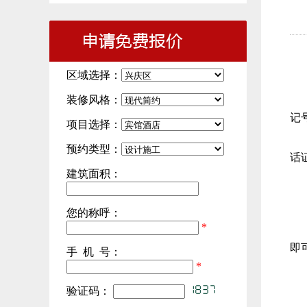
一
区域选择：
1
装修风格：
2
记
项目选择：
3
预约类型：
话
建筑面积：
二
1
您的称呼：
*
2
即
手 机 号：
*
三
验证码：
1