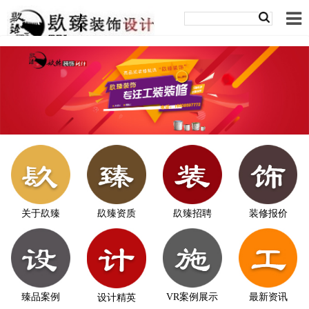
关于镹臻
镹臻资质
镹臻招聘
装修报价
臻品案例
VR案例展示
最新资讯
设计精英