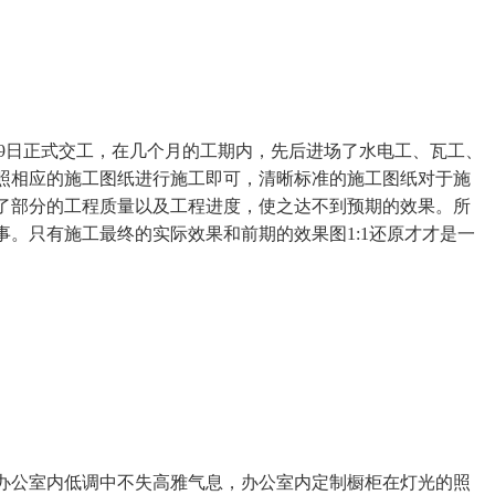
9
日正式交工，在几个月的工期内，先后进场了水电工、瓦工、
照相应的施工图纸进行施工即可，清晰标准的施工图纸对于施
了部分的工程质量以及工程进度，使之达不到预期的效果。所
事。只有施工最终的实际效果和前期的效果图
1:1
还原才才是一
办公室内低调中不失高雅气息，办公室内定制橱柜在灯光的照